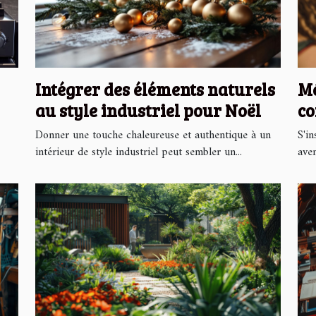
Intégrer des éléments naturels
Mé
au style industriel pour Noël
co
si
Donner une touche chaleureuse et authentique à un
S'in
intérieur de style industriel peut sembler un...
aven