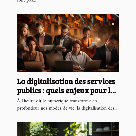
font pas...
vos travaux de rénovation
La digitalisation des services
publics : quels enjeux pour les
citoyens ?
À l'heure où le numérique transforme en
profondeur nos modes de vie, la digitalisation des...