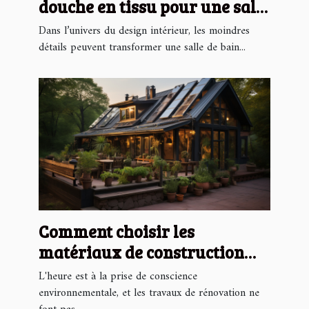
douche en tissu pour une salle
de bain moderne
Dans l’univers du design intérieur, les moindres
détails peuvent transformer une salle de bain...
Comment choisir les
matériaux de construction
écologiques pour réduire
L'heure est à la prise de conscience
l'impact environnemental de
environnementale, et les travaux de rénovation ne