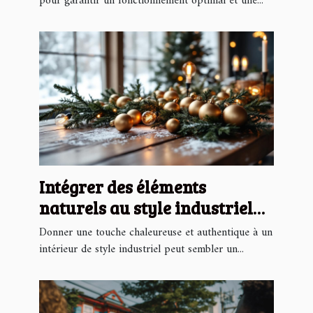
pour garantir un fonctionnement optimal et une...
Intégrer des éléments
naturels au style industriel
pour Noël
Donner une touche chaleureuse et authentique à un
intérieur de style industriel peut sembler un...