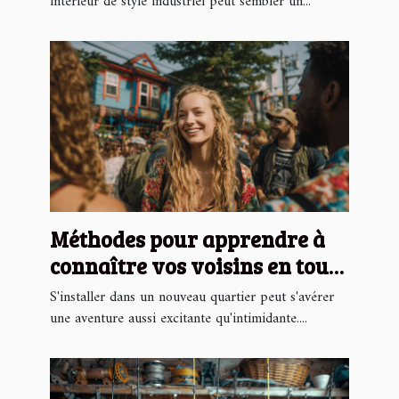
intérieur de style industriel peut sembler un...
Méthodes pour apprendre à
connaître vos voisins en toute
simplicité
S'installer dans un nouveau quartier peut s'avérer
une aventure aussi excitante qu'intimidante....