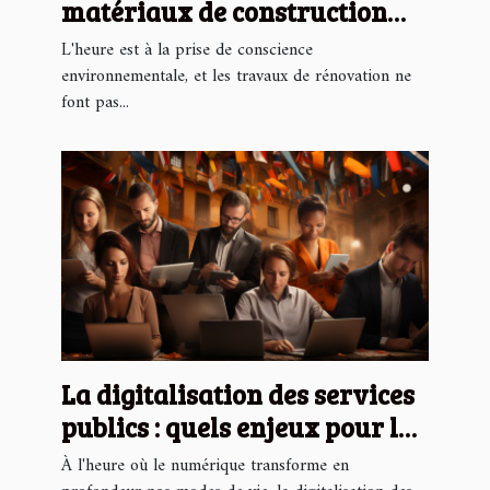
matériaux de construction
écologiques pour réduire
L'heure est à la prise de conscience
l'impact environnemental de
environnementale, et les travaux de rénovation ne
font pas...
vos travaux de rénovation
La digitalisation des services
publics : quels enjeux pour les
citoyens ?
À l'heure où le numérique transforme en