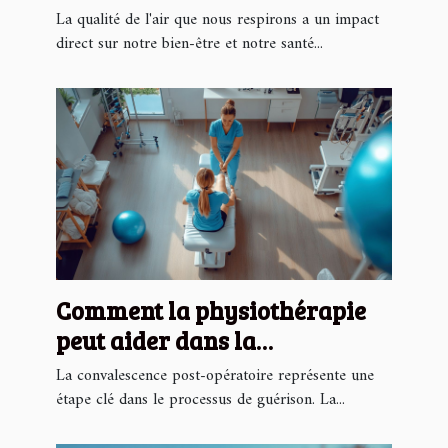
et des conseils pratiques pour
La qualité de l'air que nous respirons a un impact
s'en protéger
direct sur notre bien-être et notre santé...
Comment la physiothérapie
peut aider dans la
récupération post-opératoire
La convalescence post-opératoire représente une
étape clé dans le processus de guérison. La...