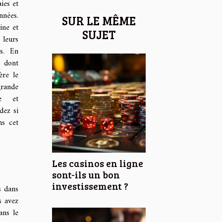
ies et
nnées.
SUR LE MÊME
ine et
SUJET
leurs
es. En
 dont
ère le
grande
ie et
dez si
ns cet
Les casinos en ligne
sont-ils un bon
investissement ?
s dans
s avez
ans le