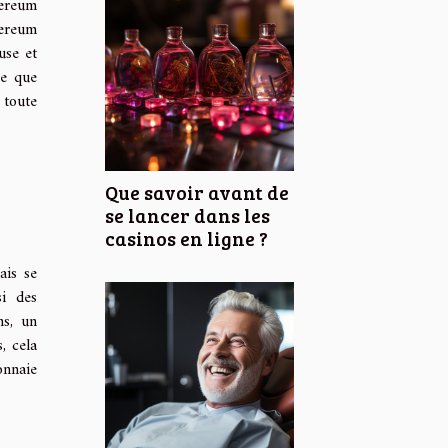
hereum
hereum
use et
ce que
 toute
Que savoir avant de
se lancer dans les
casinos en ligne ?
ais se
si des
ns, un
, cela
onnaie