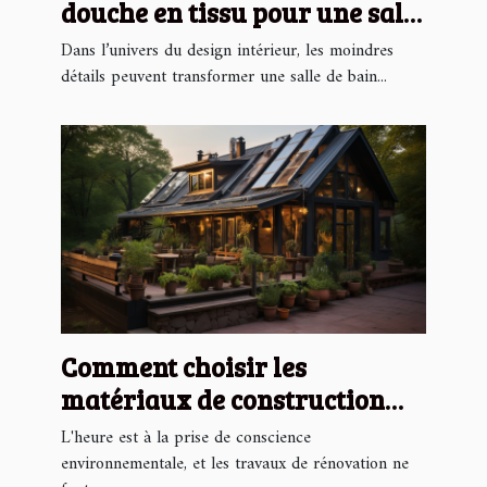
douche en tissu pour une salle
de bain moderne
Dans l’univers du design intérieur, les moindres
détails peuvent transformer une salle de bain...
Comment choisir les
matériaux de construction
écologiques pour réduire
L'heure est à la prise de conscience
l'impact environnemental de
environnementale, et les travaux de rénovation ne