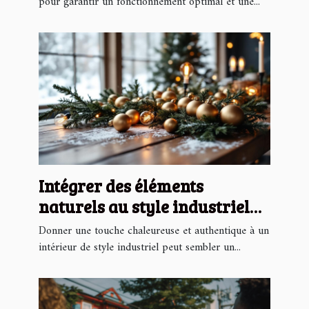
pour garantir un fonctionnement optimal et une...
Intégrer des éléments
naturels au style industriel
pour Noël
Donner une touche chaleureuse et authentique à un
intérieur de style industriel peut sembler un...