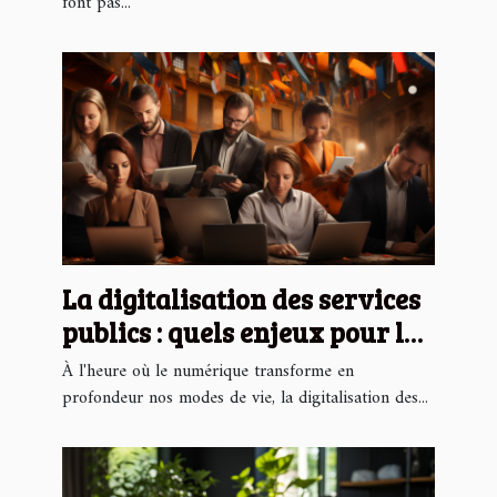
font pas...
vos travaux de rénovation
La digitalisation des services
publics : quels enjeux pour les
citoyens ?
À l'heure où le numérique transforme en
profondeur nos modes de vie, la digitalisation des...