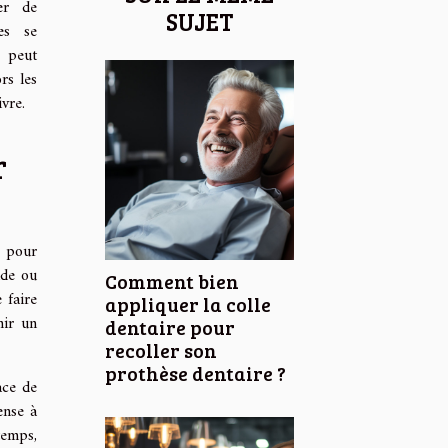
er de
SUJET
es se
 peut
rs les
ivre.
r
pour
ide ou
Comment bien
 faire
appliquer la colle
nir un
dentaire pour
recoller son
prothèse dentaire ?
ace de
ense à
temps,