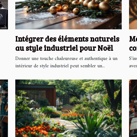
Intégrer des éléments naturels
Mé
au style industriel pour Noël
co
si
Donner une touche chaleureuse et authentique à un
S'in
intérieur de style industriel peut sembler un...
aven