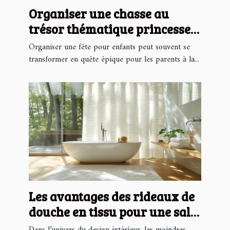
Organiser une chasse au
trésor thématique princesse
pour enfants
Organiser une fête pour enfants peut souvent se
transformer en quête épique pour les parents à la...
Les avantages des rideaux de
douche en tissu pour une salle
de bain moderne
Dans l’univers du design intérieur, les moindres