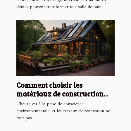
détails peuvent transformer une salle de bain...
Comment choisir les
matériaux de construction
écologiques pour réduire
L'heure est à la prise de conscience
l'impact environnemental de
environnementale, et les travaux de rénovation ne
font pas...
vos travaux de rénovation