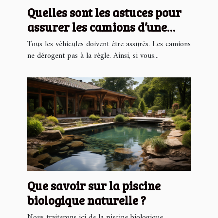
Quelles sont les astuces pour
assurer les camions d’une
entreprise moins chers ?
Tous les véhicules doivent être assurés. Les camions
ne dérogent pas à la règle. Ainsi, si vous...
Que savoir sur la piscine
biologique naturelle ?
Nous traiterons ici de la piscine biologique