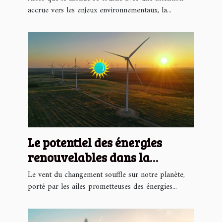
dans les énergies
accrue vers les enjeux environnementaux, la...
renouvelables
Le potentiel des énergies
renouvelables dans la
croissance économique
Le vent du changement souffle sur notre planète,
mondiale analyse sectorielle
porté par les ailes prometteuses des énergies...