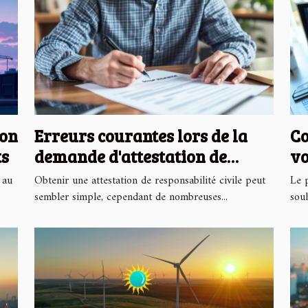
ion
Erreurs courantes lors de la
Co
ts
demande d'attestation de
vo
responsabilité civile
sa
 au
Obtenir une attestation de responsabilité civile peut
Le 
sembler simple, cependant de nombreuses...
souh