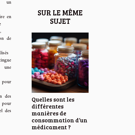
 un
SUR LE MÊME
ire en
SUJET
e
,
tion de
lisés
ingue
 une
 pour
on des
Quelles sont les
s pour
différentes
el des
manières de
consommation d’un
médicament ?