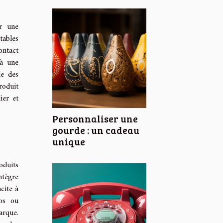
er une
tables
ontact
 à une
de des
roduit
ier et
Personnaliser une
gourde : un cadeau
unique
oduits
ntègre
cite à
los ou
arque.