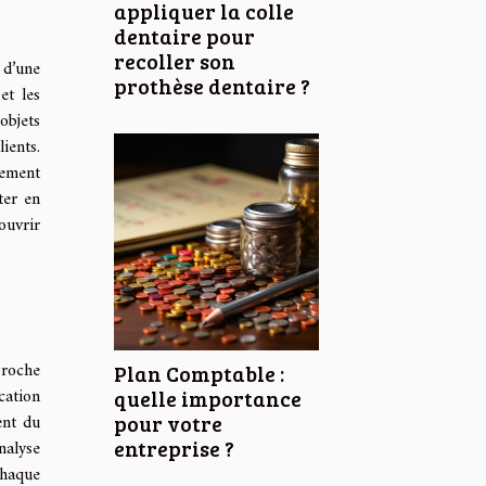
appliquer la colle
dentaire pour
recoller son
 d’une
prothèse dentaire ?
et les
objets
ients.
gement
ter en
ouvrir
proche
Plan Comptable :
cation
quelle importance
ent du
pour votre
nalyse
entreprise ?
chaque