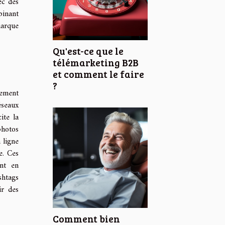
ec des
binant
marque
Qu'est-ce que le
télémarketing B2B
et comment le faire
?
lement
éseaux
ite la
photos
 ligne
e. Ces
ant en
shtags
ir des
Comment bien