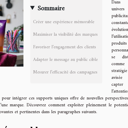
Dans
Sommaire
univers
publicita
Créer une expérience mémorable
constant
évolution
Maximiser la visibilité des marques
l’utilisa
produits
Favoriser l’engagement des clients
personna
se dist
Adapter le message au public cible
comme
stratégie
Mesurer l’efficacité des campagnes
avisée
capter
l’attenti
pour intégrer ces supports uniques offre de nouvelles perspective
 d’une marque. Découvrez comment exploiter pleinement le potenti
vantes et pertinentes dans les paragraphes suivants.