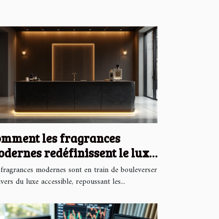
mment les fragrances
dernes redéfinissent le luxe
cessible ?
 fragrances modernes sont en train de bouleverser
ivers du luxe accessible, repoussant les...