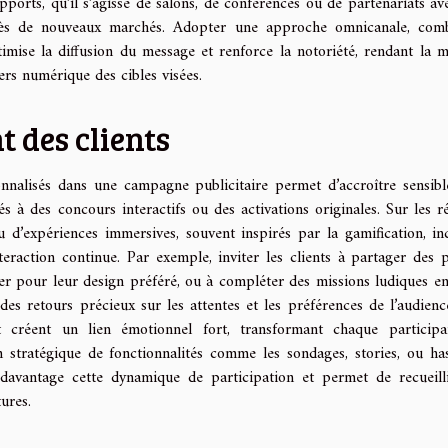
pports, qu’il s’agisse de salons, de conférences ou de partenariats av
près de nouveaux marchés. Adopter une approche omnicanale, com
timise la diffusion du message et renforce la notoriété, rendant la 
vers numérique des cibles visées.
 des clients
onnalisés dans une campagne publicitaire permet d’accroître sensib
rés à des concours interactifs ou des activations originales. Sur les r
u d’expériences immersives, souvent inspirés par la gamification, inc
teraction continue. Par exemple, inviter les clients à partager des 
er pour leur design préféré, ou à compléter des missions ludiques en
 des retours précieux sur les attentes et les préférences de l’audienc
et créent un lien émotionnel fort, transformant chaque particip
n stratégique de fonctionnalités comme les sondages, stories, ou ha
 davantage cette dynamique de participation et permet de recueill
ures.